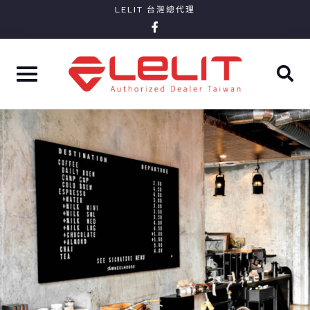
Skip
LELIT 台灣總代理
facebook-
to
f
content