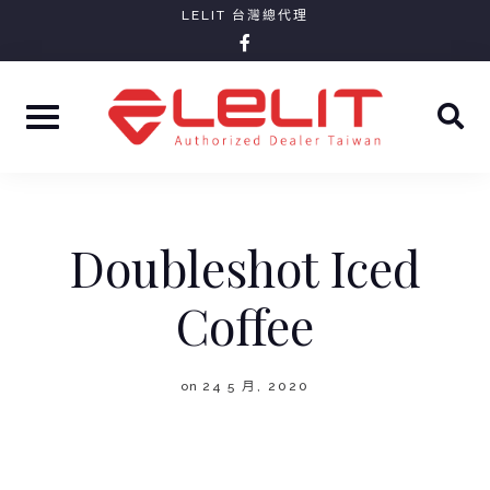
Skip
LELIT 台灣總代理
facebook-
to
f
content
Doubleshot Iced
Coffee
on
24 5 月, 2020