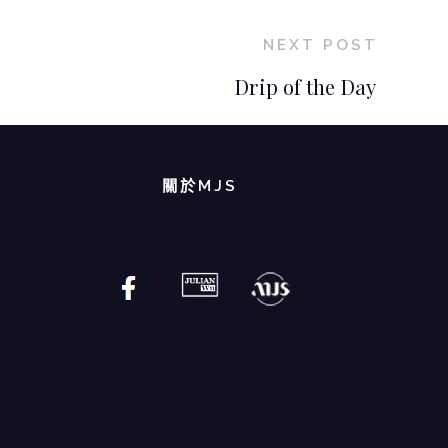
NEXT POST
Drip of the Day
關於MJS