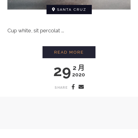
SANTA CRUZ
Cup white, sit percolat ...
HOW TO BREW COFFE
READ MORE
29
2 月
2020
SHARE