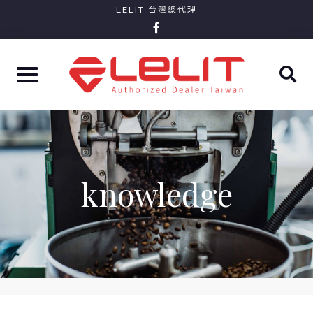
Skip
LELIT 台灣總代理
facebook-
to
f
content
knowledge