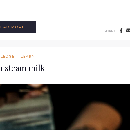
HOW TO GRIND COFFEE BEANS FOR THE P
READ MORE
SHARE
LEDGE
LEARN
o steam milk