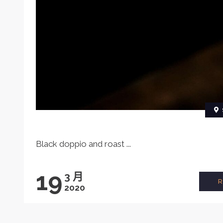
Black doppio and roast ...
19
3 月
2020