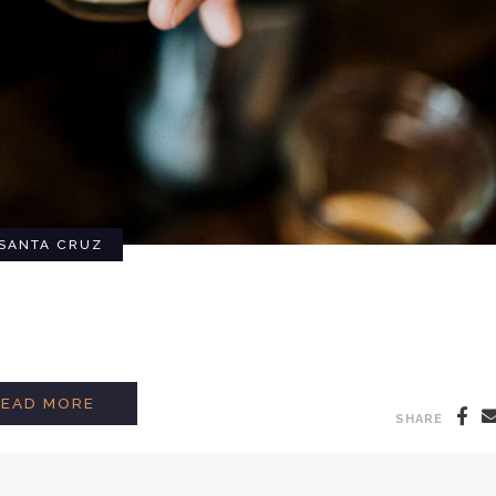
SANTA CRUZ
HOW TO STEAM MILK
READ MORE
SHARE