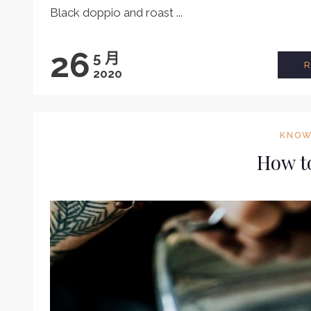
Black doppio and roast ...
26
5 月
2020
KNOW
How t