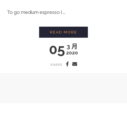
To go medium espresso l ...
BARISTA INTERVIEW:
READ MORE
05
3 月
2020
SHARE