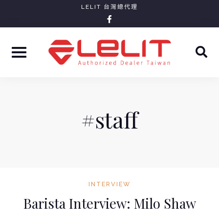
Skip
LELIT 台灣總代理
facebook-
to
f
content
#staff
INTERVIEW
Barista Interview: Milo Shaw